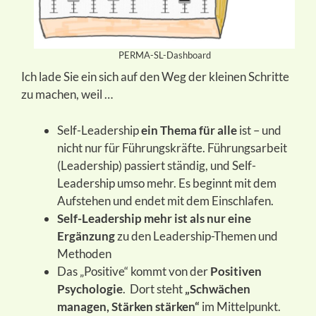
PERMA-SL-Dashboard
Ich lade Sie ein sich auf den Weg der kleinen Schritte
zu machen, weil …
Self-Leadership
ein Thema für alle
ist – und
nicht nur für Führungskräfte. Führungsarbeit
(Leadership) passiert ständig, und Self-
Leadership umso mehr. Es beginnt mit dem
Aufstehen und endet mit dem Einschlafen.
Self-Leadership mehr ist als nur eine
Ergänzung
zu den Leadership-Themen und
Methoden
Das „Positive“ kommt von der
Positiven
Psychologie
. Dort steht
„Schwächen
managen, Stärken stärken“
im Mittelpunkt.