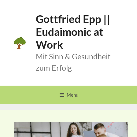
Skip
to
Gottfried Epp ||
content
Eudaimonic at
Work
Mit Sinn & Gesundheit
zum Erfolg
Menu