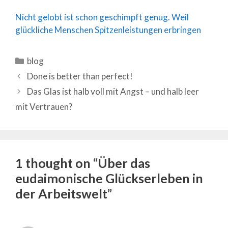
Nicht gelobt ist schon geschimpft genug. Weil
glückliche Menschen Spitzenleistungen erbringen
Categories
blog
Done is better than perfect!
Das Glas ist halb voll mit Angst – und halb leer
mit Vertrauen?
1 thought on “Über das
eudaimonische Glückserleben in
der Arbeitswelt”