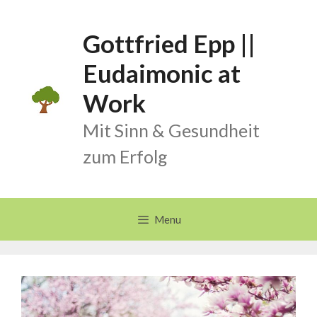
Skip
to
Gottfried Epp ||
content
Eudaimonic at
Work
Mit Sinn & Gesundheit
zum Erfolg
Menu