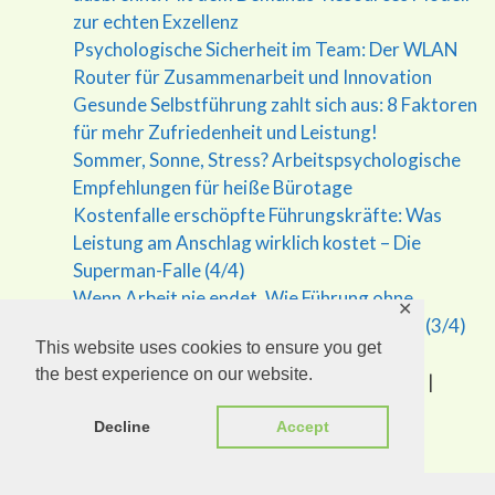
zur echten Exzellenz
Psychologische Sicherheit im Team: Der WLAN
Router für Zusammenarbeit und Innovation
Gesunde Selbstführung zahlt sich aus: 8 Faktoren
für mehr Zufriedenheit und Leistung!
Sommer, Sonne, Stress? Arbeitspsychologische
Empfehlungen für heiße Bürotage
Kostenfalle erschöpfte Führungskräfte: Was
Leistung am Anschlag wirklich kostet – Die
Superman-Falle (4/4)
Wenn Arbeit nie endet. Wie Führung ohne
✕
Grenzen krank macht – Die Superman Falle (3/4)
This website uses cookies to ensure you get
the best experience on our website.
(c) 2026 Eudaimonic.at - Mag. Gottfried Epp |
Impressum
Decline
Accept