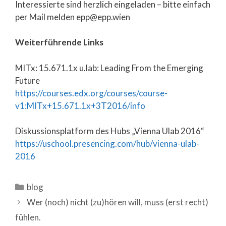
Interessierte sind herzlich eingeladen – bitte einfach
per Mail melden epp@epp.wien
Weiterführende Links
MITx: 15.671.1x u.lab: Leading From the Emerging
Future
https://courses.edx.org/courses/course-
v1:MITx+15.671.1x+3T2016/info
Diskussionsplatform des Hubs „Vienna Ulab 2016“
https://uschool.presencing.com/hub/vienna-ulab-
2016
Categories
blog
Wer (noch) nicht (zu)hören will, muss (erst recht)
fühlen.