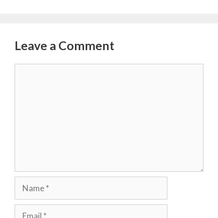
Leave a Comment
Comment
Name
Email