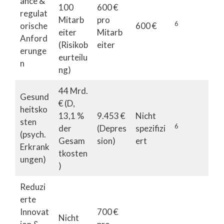
ance &
100
600 €
regulat
Mitarb
pro
6
orische
600 €
eiter
Mitarb
Anford
(Risikob
eiter
erunge
eurteilu
n
ng)
44 Mrd.
Gesund
€ (D,
heitsko
13,1 %
9.453 €
Nicht
sten
6
der
(Depres
spezifizi
(psych.
Gesam
sion)
ert
Erkrank
tkosten
ungen)
)
Reduzi
erte
Innovat
700 €
Nicht