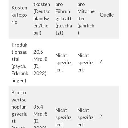
tkosten
pro
pro
Kosten
(Deutsc
Führun
Mitarbe
katego
Quelle
hlandw
gskraft
iter
rie
eit/Glo
(geschä
(jährlich
bal)
tzt)
)
Produk
tionsau
20,5
Nicht
Nicht
sfall
Mrd. €
9
spezifiz
spezifizi
(psych.
(D,
iert
ert
Erkrank
2023)
ungen)
Brutto
wertsc
höpfun
35,4
Nicht
Nicht
gsverlu
Mrd. €
9
spezifiz
spezifizi
st
(D,
iert
ert