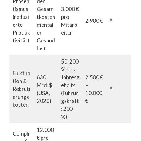
Präsen
der
tismus
Gesam
3.000 €
(reduzi
tkosten
pro
6
2.900 €
erte
mental
Mitarb
Produk
er
eiter
tivität)
Gesund
heit
50-200
% des
Fluktua
630
Jahresg
2.500 €
tion &
Mrd. $
ehalts
–
6
Rekruti
(USA,
(Führun
10.000
erungs
2020)
gskraft
€
kosten
: 200
%)
12.000
Compli
€ pro