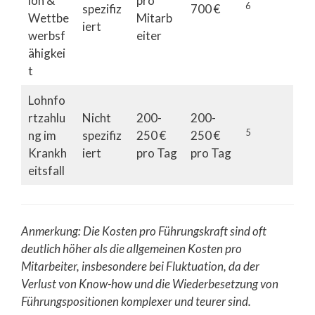
ion &
pro
6
spezifiz
700 €
Wettbe
Mitarb
iert
werbsf
eiter
ähigkei
t
Lohnfo
rtzahlu
Nicht
200-
200-
5
ng im
spezifiz
250 €
250 €
Krankh
iert
pro Tag
pro Tag
eitsfall
Anmerkung: Die Kosten pro Führungskraft sind oft
deutlich höher als die allgemeinen Kosten pro
Mitarbeiter, insbesondere bei Fluktuation, da der
Verlust von Know-how und die Wiederbesetzung von
Führungspositionen komplexer und teurer sind.