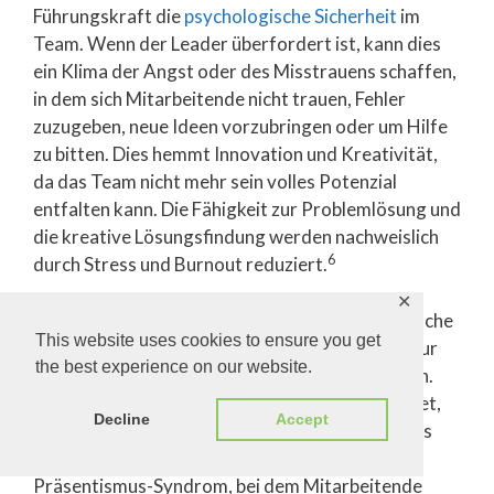
Führungskraft die
psychologische Sicherheit
im
Team. Wenn der Leader überfordert ist, kann dies
ein Klima der Angst oder des Misstrauens schaffen,
in dem sich Mitarbeitende nicht trauen, Fehler
zuzugeben, neue Ideen vorzubringen oder um Hilfe
zu bitten. Dies hemmt Innovation und Kreativität,
da das Team nicht mehr sein volles Potenzial
entfalten kann. Die Fähigkeit zur Problemlösung und
die kreative Lösungsfindung werden nachweislich
6
durch Stress und Burnout reduziert.
✕
Auf Unternehmenskulturebene kann die chronische
This website uses cookies to ensure you get
Erschöpfung von Führungskräften zu einer Kultur
the best experience on our website.
der Überarbeitung und des Präsentismus führen.
Wenn der Leader selbst ständig am Limit arbeitet,
Decline
Accept
sendet dies die implizite Botschaft aus, dass dies
der erwartete Standard ist. Dies fördert das
Präsentismus-Syndrom, bei dem Mitarbeitende