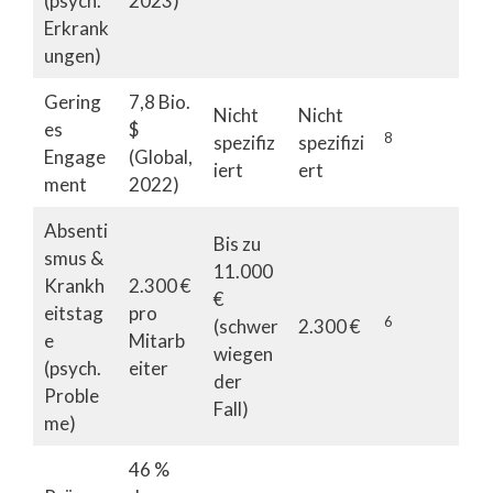
(psych.
2023)
Erkrank
ungen)
Gering
7,8 Bio.
Nicht
Nicht
es
$
8
spezifiz
spezifizi
Engage
(Global,
iert
ert
ment
2022)
Absenti
Bis zu
smus &
11.000
Krankh
2.300 €
€
eitstag
pro
6
(schwer
2.300 €
e
Mitarb
wiegen
(psych.
eiter
der
Proble
Fall)
me)
46 %