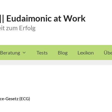
 || Eudaimonic at Work
it zum Erfolg
 Beratung
Tests
Blog
Lexikon
Übe
ce-Gesetz (ECG)