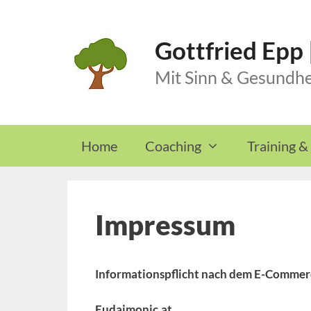
Skip
to
Gottfried Epp
content
Mit Sinn & Gesundhe
Home
Coaching
Training &
Impressum
Informationspflicht nach dem E-Commer
Eudaimonic.at