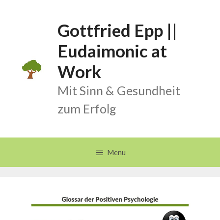
Skip
to
Gottfried Epp ||
content
Eudaimonic at
Work
Mit Sinn & Gesundheit
zum Erfolg
Menu