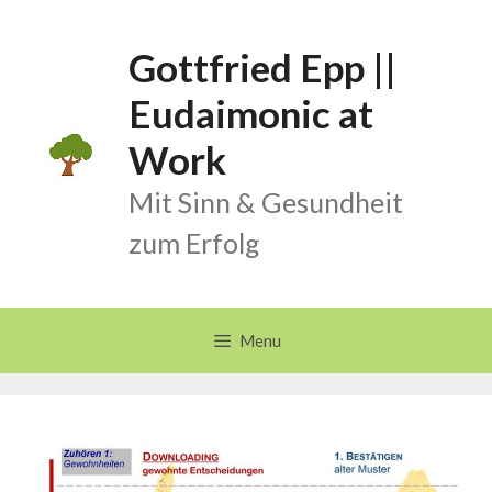
Skip
to
Gottfried Epp ||
content
Eudaimonic at
Work
Mit Sinn & Gesundheit
zum Erfolg
Menu