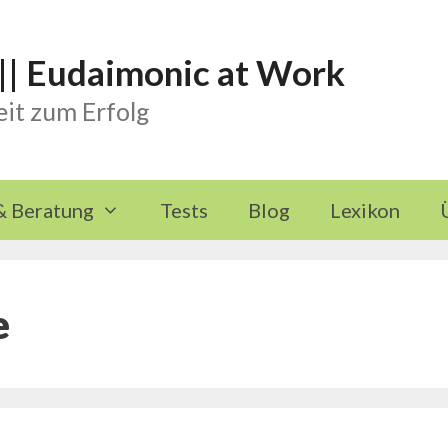
 || Eudaimonic at Work
it zum Erfolg
& Beratung
Tests
Blog
Lexikon
e