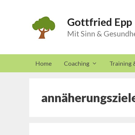
Skip
to
Gottfried Epp
content
Mit Sinn & Gesundhe
Home
Coaching
Training 
annäherungsziel