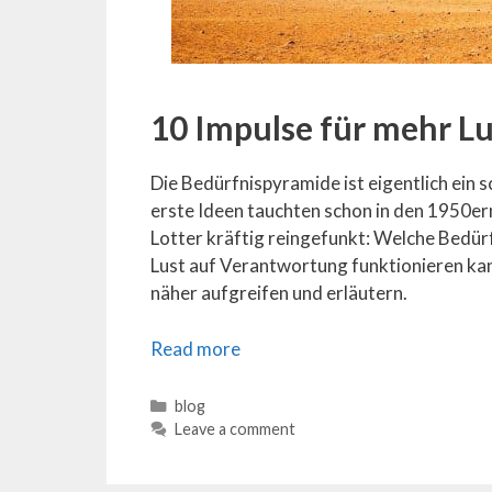
10 Impulse für mehr L
Die Bedürfnispyramide ist eigentlich ein 
erste Ideen tauchten schon in den 1950ern 
Lotter kräftig reingefunkt: Welche Bedür
Lust auf Verantwortung funktionieren ka
näher aufgreifen und erläutern.
Read more
Categories
blog
Leave a comment