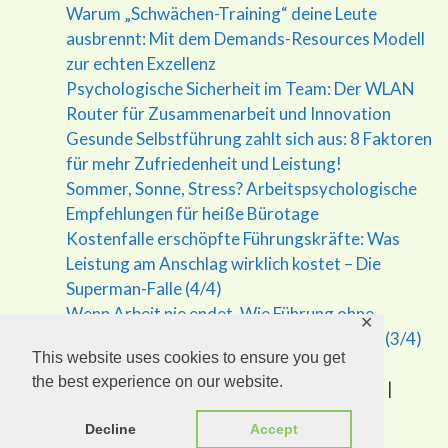
Warum „Schwächen-Training“ deine Leute
ausbrennt: Mit dem Demands-Resources Modell
zur echten Exzellenz
Psychologische Sicherheit im Team: Der WLAN
Router für Zusammenarbeit und Innovation
Gesunde Selbstführung zahlt sich aus: 8 Faktoren
für mehr Zufriedenheit und Leistung!
Sommer, Sonne, Stress? Arbeitspsychologische
Empfehlungen für heiße Bürotage
Kostenfalle erschöpfte Führungskräfte: Was
Leistung am Anschlag wirklich kostet – Die
Superman-Falle (4/4)
Wenn Arbeit nie endet. Wie Führung ohne
✕
Grenzen krank macht – Die Superman Falle (3/4)
This website uses cookies to ensure you get
the best experience on our website.
(c) 2026 Eudaimonic.at - Mag. Gottfried Epp |
Impressum
Decline
Accept