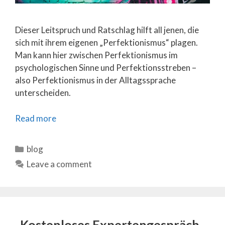
Dieser Leitspruch und Ratschlag hilft all jenen, die
sich mit ihrem eigenen „Perfektionismus“ plagen.
Man kann hier zwischen Perfektionismus im
psychologischen Sinne und Perfektionsstreben –
also Perfektionismus in der Alltagssprache
unterscheiden.
Read more
Categories
blog
Leave a comment
Kostenloses Expertengespräch