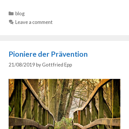
Categories
blog
Leave a comment
Pioniere der Prävention
21/08/2019
by
Gottfried Epp