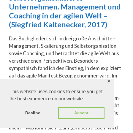
Unternehmen. Management und
Coaching in der agilen Welt –
(Siegfried Kaltenecker, 2017)
Das Buch gliedert sich in drei große Abschnitte –
Management, Skalierung und Selbstorganisation
sowie Coaching, und betrachtet die agile Welt aus
verschiedenen Perspektiven. Besonders
sympathisch fand ich den Einstieg, in dem expliziert
auf das agile Manifest Bezug genommen wird. Im
✕
ersten Abschnitt versucht Kaltenecker
Missverständisse zu klären und befasst sich mit
This website uses cookies to ensure you get
Mythen und Realitäten der Selbstorganisation. Im
the best experience on our website.
zweiten Abschnitt befasst sich der Autor mit nicht
weniger als 44 Fallbeispielen, und den Fragen: Wie
Decline
Accept
gehen verschiedene Unternehmen vor und -vor
allem – was lohnt sich? Zum „Drüberstreuen“ wird