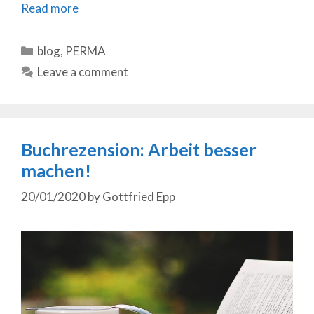
Read more
Categories
blog
,
PERMA
Leave a comment
Buchrezension: Arbeit besser
machen!
20/01/2020
by
Gottfried Epp