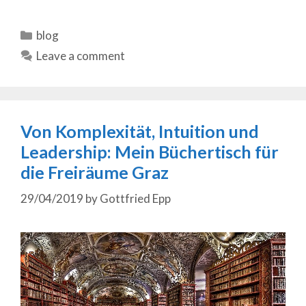
Categories
blog
Leave a comment
Von Komplexität, Intuition und
Leadership: Mein Büchertisch für
die Freiräume Graz
29/04/2019
by
Gottfried Epp