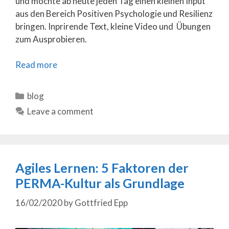
und möchte ab heute jeden Tag einen kleinen Input
aus den Bereich Positiven Psychologie und Resilienz
bringen. Inprirende Text, kleine Video und Übungen
zum Ausprobieren.
Read more
Categories
blog
Leave a comment
Agiles Lernen: 5 Faktoren der
PERMA-Kultur als Grundlage
16/02/2020
by
Gottfried Epp