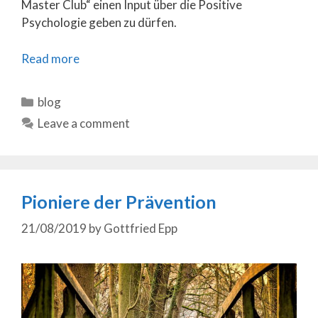
Master Club“ einen Input über die Positive
Psychologie geben zu dürfen.
Read more
Categories
blog
Leave a comment
Pioniere der Prävention
21/08/2019
by
Gottfried Epp