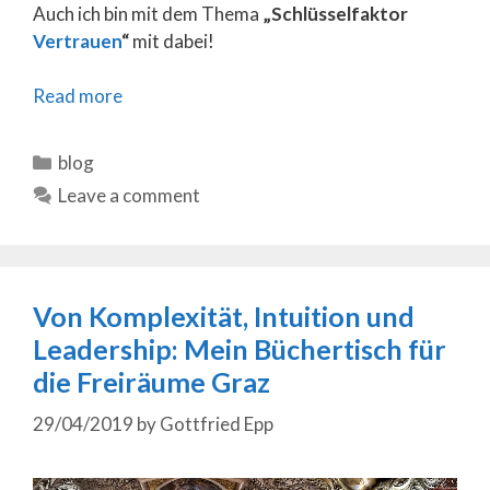
Auch ich bin mit dem Thema
„Schlüsselfaktor
Vertrauen
“
mit dabei!
Read more
Categories
blog
Leave a comment
Von Komplexität, Intuition und
Leadership: Mein Büchertisch für
die Freiräume Graz
29/04/2019
by
Gottfried Epp