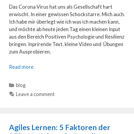
Das Corona Virus hat uns als Gesellschaft hart
erwischt. In einer gewissen Schockstarre. Mich auch.
Ich habe mir überlegt wie ich was ich machen kann,
und möchte ab heute jeden Tag einen kleinen Input
aus den Bereich Positiven Psychologie und Resilienz
bringen. Inprirende Text, kleine Video und Übungen
zum Ausprobieren.
Read more
Categories
blog
Leave a comment
Agiles Lernen: 5 Faktoren der