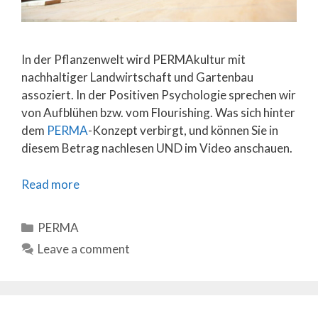
In der Pflanzenwelt wird PERMAkultur mit
nachhaltiger Landwirtschaft und Gartenbau
assoziert. In der Positiven Psychologie sprechen wir
von Aufblühen bzw. vom Flourishing. Was sich hinter
dem
PERMA
-Konzept verbirgt, und können Sie in
diesem Betrag nachlesen UND im Video anschauen.
Read more
Categories
PERMA
Leave a comment