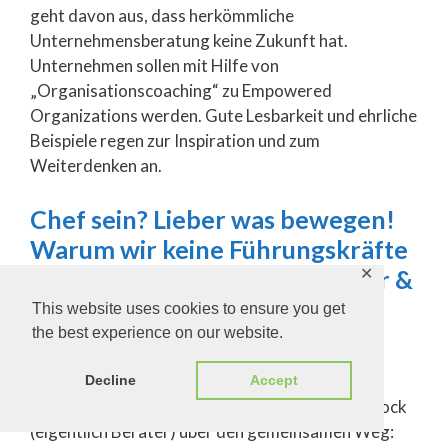
geht davon aus, dass herkömmliche
Unternehmensberatung keine Zukunft hat.
Unternehmen sollen mit Hilfe von
„Organisationscoaching“ zu Empowered
Organizations werden. Gute Lesbarkeit und ehrliche
Beispiele regen zur Inspiration und zum
Weiterdenken an.
Chef sein? Lieber was bewegen!
Warum wir keine Führungskräfte
mehr brauchen (Stephan Heiler &
✕
Gebhard Borck, 2018)
This website uses cookies to ensure you get
the best experience on our website.
Die Einführung von Selbstorganisation hat ihre
Höhen und Tiefen. Sehr offen und transparent
Decline
Accept
schreiben Heiler (eigentlich Eigentümer) und Brock
(eigentlich Berater) über den gemeinsamen Weg: