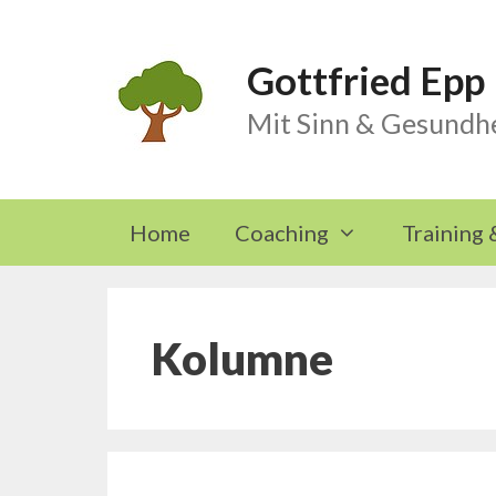
Skip
to
Gottfried Epp
content
Mit Sinn & Gesundhe
Home
Coaching
Training 
Kolumne