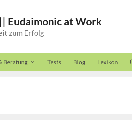
 || Eudaimonic at Work
it zum Erfolg
& Beratung
Tests
Blog
Lexikon