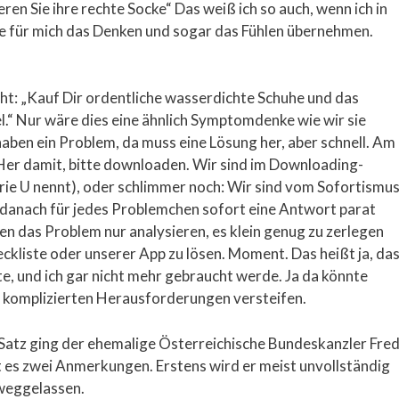
eren Sie ihre rechte Socke“ Das weiß ich so auch, wenn ich in
cke für mich das Denken und sogar das Fühlen übernehmen.
cht: „Kauf Dir ordentliche wasserdichte Schuhe und das
el.“ Nur wäre dies eine ähnlich Symptomdenke wie wir sie
haben ein Problem, da muss eine Lösung her, aber schnell. Am
. Her damit, bitte downloaden. Wir sind im Downloading-
ie U nennt), oder schlimmer noch: Wir sind vom Sofortismu
 danach für jedes Problemchen sofort eine Antwort parat
n das Problem nur analysieren, es klein genug zu zerlegen
ckliste oder unserer App zu lösen. Moment. Das heißt ja, da
e, und ich gar nicht mehr gebraucht werde. Ja da könnte
n komplizierten Herausforderungen versteifen.
em Satz ging der ehemalige Österreichische Bundeskanzler Fre
bt es zwei Anmerkungen. Erstens wird er meist unvollständig
 weggelassen.