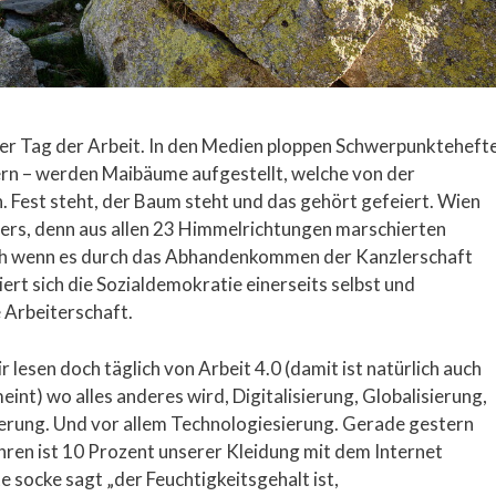
– der Tag der Arbeit. In den Medien ploppen Schwerpunkteheft
yern – werden Maibäume aufgestellt, welche von der
 Fest steht, der Baum steht und das gehört gefeiert. Wien
ers, denn aus allen 23 Himmelrichtungen marschierten
ch wenn es durch das Abhandenkommen der Kanzlerschaft
iert sich die Sozialdemokratie einerseits selbst und
 Arbeiterschaft.
 lesen doch täglich von Arbeit 4.0 (damit ist natürlich auch
meint) wo alles anderes wird, Digitalisierung, Globalisierung,
ierung. Und vor allem Technologiesierung. Gerade gestern
ahren ist 10 Prozent unserer Kleidung mit dem Internet
 socke sagt „der Feuchtigkeitsgehalt ist,