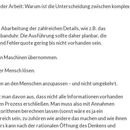
der Arbeit: Warum ist die Unterscheidung zwischen komplex
 Abarbeitung der zahlreichen Details, wie z.B. das
nduhr. Die Ausführung sollte daher planbar, die
d Fehlerquote gering bis nicht vorhanden sein.
von Maschinen übernommen.
r Mensch lösen.
en an den Menschen anzupassen – und nicht umgekehrt.
man davon aus, dass nicht alle Informationen vorhanden
nden Prozess erschließen. Man muss also mit Annahmen
gorithmen berechnen lassen (sonst wäre es ja ein
freich sein, zu zuhören wie andere das machen und wie ihnen
ers kann nach der rationalen Öffnung des Denkens und