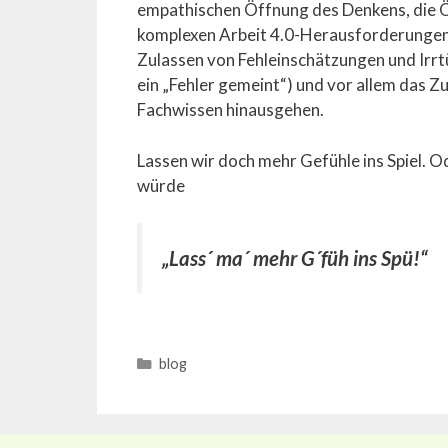
empathischen Öffnung des Denkens, die 
komplexen Arbeit 4.0-Herausforderungen s
Zulassen von Fehleinschätzungen und Irrt
ein „Fehler gemeint“) und vor allem das Z
Fachwissen hinausgehen.
Lassen wir doch mehr Gefühle ins Spiel. O
würde
„Lass´ ma´ mehr G´füh ins Spü!“
Categories
blog