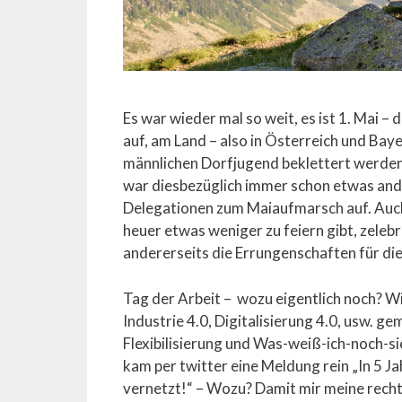
Es war wieder mal so weit, es ist 1. Mai 
auf, am Land – also in Österreich und Ba
männlichen Dorfjugend beklettert werden.
war diesbezüglich immer schon etwas and
Delegationen zum Maiaufmarsch auf. Au
heuer etwas weniger zu feiern gibt, zelebr
andererseits die Errungenschaften für die
Tag der Arbeit – wozu eigentlich noch? Wir
Industrie 4.0, Digitalisierung 4.0, usw. ge
Flexibilisierung und Was-weiß-ich-noch-s
kam per twitter eine Meldung rein „In 5 J
vernetzt!“ – Wozu? Damit mir meine rechte