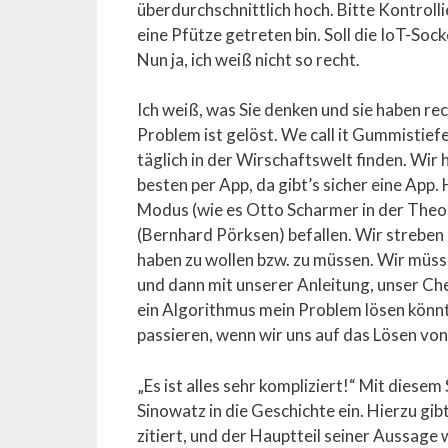
überdurchschnittlich hoch. Bitte Kontrolli
eine Pfütze getreten bin. Soll die IoT-So
Nun ja, ich weiß nicht so recht.
Ich weiß, was Sie denken und sie haben re
Problem ist gelöst. We call it Gummistief
täglich in der Wirschaftswelt finden. Wir 
besten per App, da gibt’s sicher eine App
Modus (wie es Otto Scharmer in der Theor
(Bernhard Pörksen) befallen. Wir streben
haben zu wollen bzw. zu müssen. Wir müsse
und dann mit unserer Anleitung, unser Che
ein Algorithmus mein Problem lösen könnt
passieren, wenn wir uns auf das Lösen vo
„Es ist alles sehr kompliziert!“ Mit dies
Sinowatz in die Geschichte ein. Hierzu gi
zitiert, und der Hauptteil seiner Aussage