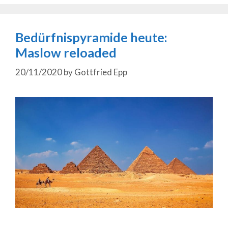
Bedürfnispyramide heute:
Maslow reloaded
20/11/2020
by
Gottfried Epp