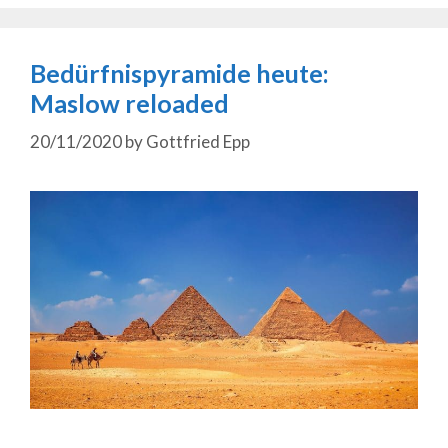
Bedürfnispyramide heute:
Maslow reloaded
20/11/2020
by
Gottfried Epp