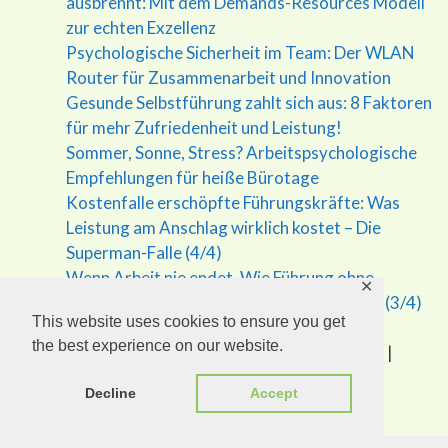
ausbrennt: Mit dem Demands-Resources Modell
zur echten Exzellenz
Psychologische Sicherheit im Team: Der WLAN
Router für Zusammenarbeit und Innovation
Gesunde Selbstführung zahlt sich aus: 8 Faktoren
für mehr Zufriedenheit und Leistung!
Sommer, Sonne, Stress? Arbeitspsychologische
Empfehlungen für heiße Bürotage
Kostenfalle erschöpfte Führungskräfte: Was
Leistung am Anschlag wirklich kostet – Die
Superman-Falle (4/4)
Wenn Arbeit nie endet. Wie Führung ohne
✕
Grenzen krank macht – Die Superman Falle (3/4)
This website uses cookies to ensure you get
the best experience on our website.
(c) 2026 Eudaimonic.at - Mag. Gottfried Epp |
Impressum
Decline
Accept