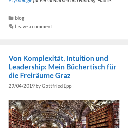
Psychologie
für Personalarbeit und Führung.
Haufe.
Categories
blog
Leave a comment
Von Komplexität, Intuition und
Leadership: Mein Büchertisch für
die Freiräume Graz
29/04/2019
by
Gottfried Epp