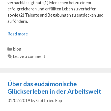
vernachlässigt hat: (1) Menschen bei zu einem
erfolgreicheren und erfüllten Leben zu verhelfen
sowie (2) Talente und Begabungen zu entdecken und
zu fördern.
Read more
Categories
blog
Leave a comment
Über das eudaimonische
Glückserleben in der Arbeitswelt
01/02/2019
by
Gottfried Epp