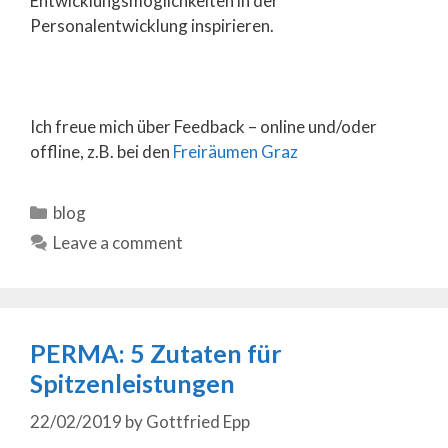
Entwicklungsmöglichkeiten in der
Personalentwicklung inspirieren.
Ich freue mich über Feedback – online und/oder
offline, z.B. bei den
Freiräumen Graz
Categories
blog
Leave a comment
PERMA: 5 Zutaten für
Spitzenleistungen
22/02/2019
by
Gottfried Epp