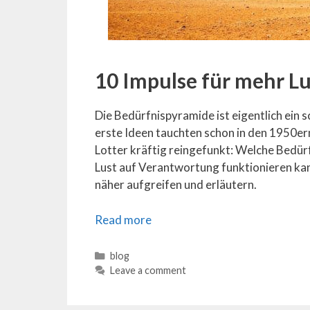
10 Impulse für mehr L
Die Bedürfnispyramide ist eigentlich ein 
erste Ideen tauchten schon in den 1950ern 
Lotter kräftig reingefunkt: Welche Bedür
Lust auf Verantwortung funktionieren ka
näher aufgreifen und erläutern.
Read more
Categories
blog
Leave a comment