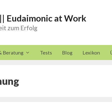
 || Eudaimonic at Work
it zum Erfolg
& Beratung
Tests
Blog
Lexikon
hung