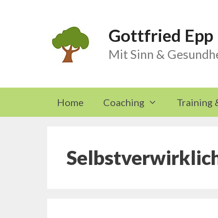
Skip
to
Gottfried Epp
content
Mit Sinn & Gesundhe
Home
Coaching
Training 
Selbstverwirklic