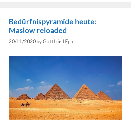
Bedürfnispyramide heute:
Maslow reloaded
20/11/2020
by
Gottfried Epp