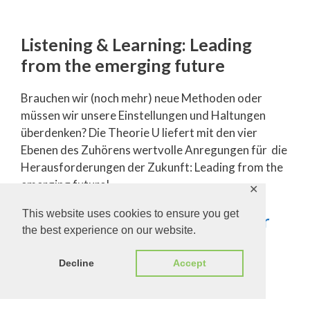
Listening & Learning: Leading
from the emerging future
Brauchen wir (noch mehr) neue Methoden oder
müssen wir unsere Einstellungen und Haltungen
überdenken? Die Theorie U liefert mit den vier
Ebenen des Zuhörens wertvolle Anregungen für die
Herausforderungen der Zukunft: Leading from the
emerging future!
✕
This website uses cookies to ensure you get
Theorie U: Von der Zukunft her
the best experience on our website.
führen: Presencing als soziale
Technik (3. Aufl.) – (Otto
Decline
Accept
Scharmer, 2014)