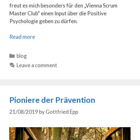
freut es mich besonders für den „Vienna Scrum
Master Club“ einen Input über die Positive
Psychologie geben zu dürfen.
Read more
Categories
blog
Leave a comment
Pioniere der Prävention
21/08/2019
by
Gottfried Epp