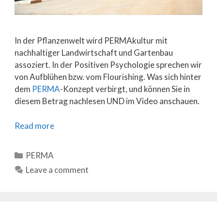
In der Pflanzenwelt wird PERMAkultur mit
nachhaltiger Landwirtschaft und Gartenbau
assoziert. In der Positiven Psychologie sprechen wir
von Aufblühen bzw. vom Flourishing. Was sich hinter
dem
PERMA
-Konzept verbirgt, und können Sie in
diesem Betrag nachlesen UND im Video anschauen.
Read more
Categories
PERMA
Leave a comment