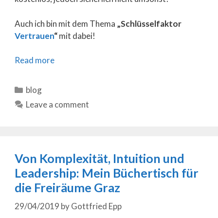
Auch ich bin mit dem Thema
„Schlüsselfaktor
Vertrauen
“
mit dabei!
Read more
Categories
blog
Leave a comment
Von Komplexität, Intuition und
Leadership: Mein Büchertisch für
die Freiräume Graz
29/04/2019
by
Gottfried Epp