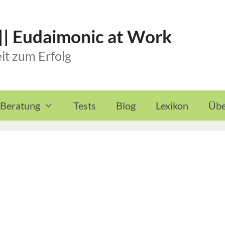
 || Eudaimonic at Work
it zum Erfolg
 Beratung
Tests
Blog
Lexikon
Übe