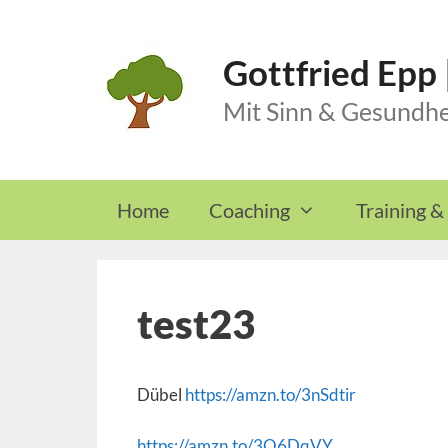
Skip
to
Gottfried Epp
content
Mit Sinn & Gesundhe
Home
Coaching
Training &
test23
Dübel
https://amzn.to/3nSdtir
https://amzn.to/3O6DqVY