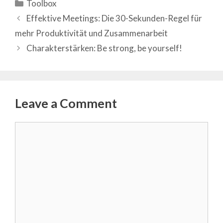
Categories
Toolbox
Effektive Meetings: Die 30-Sekunden-Regel für
mehr Produktivität und Zusammenarbeit
Charakterstärken: Be strong, be yourself!
Leave a Comment
Comment