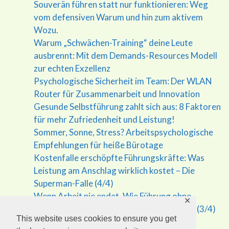
Souverän führen statt nur funktionieren: Weg
vom defensiven Warum und hin zum aktivem
Wozu.
Warum „Schwächen-Training“ deine Leute
ausbrennt: Mit dem Demands-Resources Modell
zur echten Exzellenz
Psychologische Sicherheit im Team: Der WLAN
Router für Zusammenarbeit und Innovation
Gesunde Selbstführung zahlt sich aus: 8 Faktoren
für mehr Zufriedenheit und Leistung!
Sommer, Sonne, Stress? Arbeitspsychologische
Empfehlungen für heiße Bürotage
Kostenfalle erschöpfte Führungskräfte: Was
Leistung am Anschlag wirklich kostet – Die
Superman-Falle (4/4)
Wenn Arbeit nie endet. Wie Führung ohne
✕
Grenzen krank macht – Die Superman Falle (3/4)
This website uses cookies to ensure you get