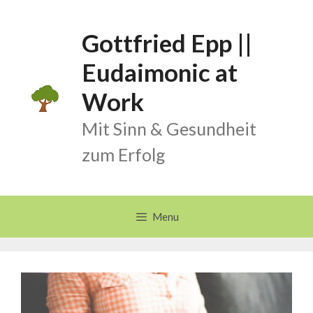
Skip
to
Gottfried Epp ||
content
Eudaimonic at
Work
Mit Sinn & Gesundheit
zum Erfolg
Menu